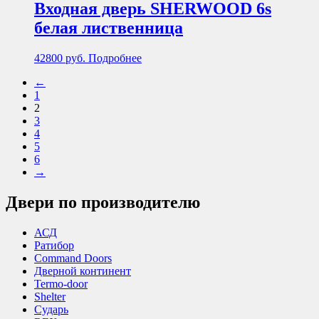
Входная дверь SHERWOOD 6s
белая лиственница
42800
руб.
Подробнее
←
1
2
3
4
5
6
→
Двери по производителю
АСД
Ратибор
Command Doors
Дверной континент
Termo-door
Shelter
Сударь