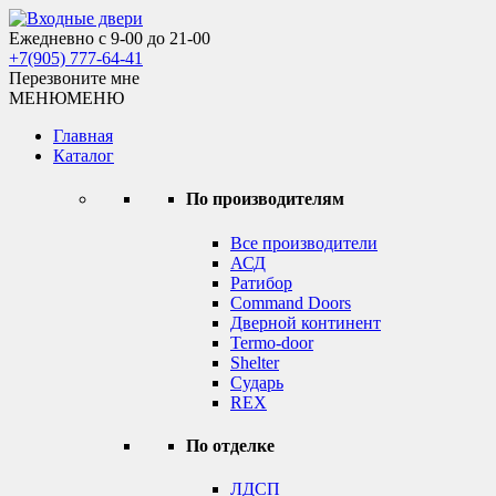
Skip
to
Ежедневно с 9-00 до 21-00
Входные двери
content
+7(905) 777-64-41
Перезвоните мне
МЕНЮ
МЕНЮ
Главная
Каталог
По производителям
Все производители
АСД
Ратибор
Command Doors
Дверной континент
Termo-door
Shelter
Сударь
REX
По отделке
ЛДСП