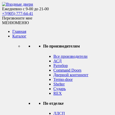
Skip
to
Ежедневно с 9-00 до 21-00
Входные двери
content
+7(905) 777-64-41
Перезвоните мне
МЕНЮ
МЕНЮ
Главная
Каталог
По производителям
Все производители
АСД
Ратибор
Command Doors
Дверной континент
Termo-door
Shelter
Сударь
REX
По отделке
ЛДСП