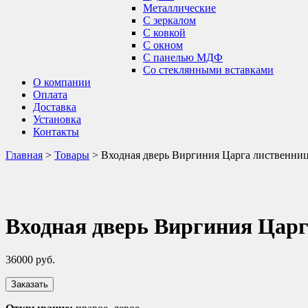
Металлические
С зеркалом
С ковкой
С окном
С панелью МДФ
Со стеклянными вставками
О компании
Оплата
Доставка
Установка
Контакты
Главная
>
Товары
>
Входная дверь Виргиния Царга лиственни
Входная дверь Виргиния Царг
36000
руб.
Заказать