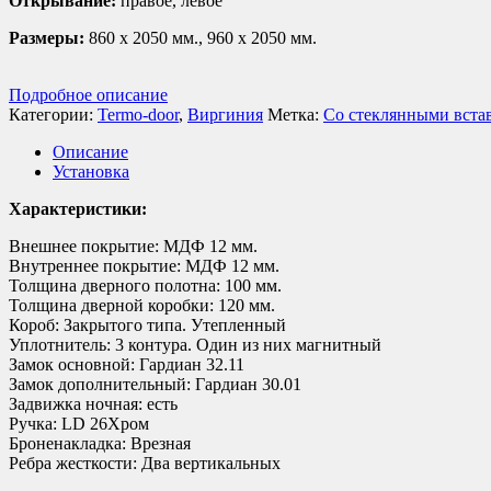
Открывание:
правое, левое
Размеры:
860 х 2050 мм., 960 х 2050 мм.
Подробное описание
Категории:
Termo-door
,
Виргиния
Метка:
Со стеклянными вста
Описание
Установка
Характеристики:
Внешнее покрытие: МДФ 12 мм.
Внутреннее покрытие: МДФ 12 мм.
Толщина дверного полотна: 100 мм.
Толщина дверной коробки: 120 мм.
Короб: Закрытого типа. Утепленный
Уплотнитель: 3 контура. Один из них магнитный
Замок основной: Гардиан 32.11
Замок дополнительный: Гардиан 30.01
Задвижка ночная: есть
Ручка: LD 26Хром
Броненакладка: Врезная
Ребра жесткости: Два вертикальных