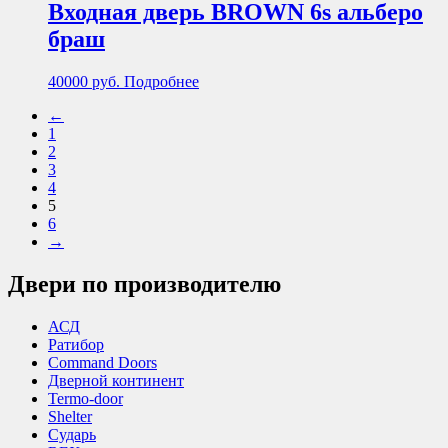
Входная дверь BROWN 6s альберо
браш
40000
руб.
Подробнее
←
1
2
3
4
5
6
→
Двери по производителю
АСД
Ратибор
Command Doors
Дверной континент
Termo-door
Shelter
Сударь