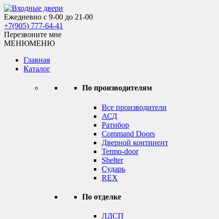
Skip
to
Ежедневно с 9-00 до 21-00
Входные двери
content
+7(905) 777-64-41
Перезвоните мне
МЕНЮ
МЕНЮ
Главная
Каталог
По производителям
Все производители
АСД
Ратибор
Command Doors
Дверной континент
Termo-door
Shelter
Сударь
REX
По отделке
ЛДСП