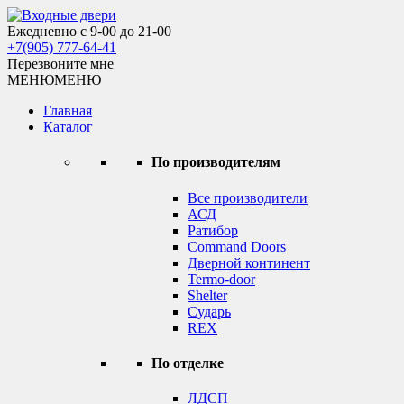
Skip
to
Ежедневно с 9-00 до 21-00
Входные двери
content
+7(905) 777-64-41
Перезвоните мне
МЕНЮ
МЕНЮ
Главная
Каталог
По производителям
Все производители
АСД
Ратибор
Command Doors
Дверной континент
Termo-door
Shelter
Сударь
REX
По отделке
ЛДСП