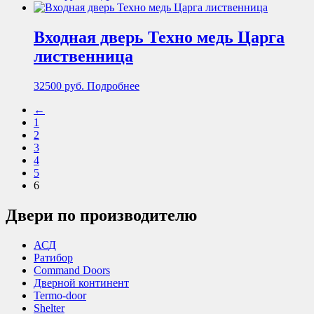
Входная дверь Техно медь Царга
лиственница
32500
руб.
Подробнее
←
1
2
3
4
5
6
Двери по производителю
АСД
Ратибор
Command Doors
Дверной континент
Termo-door
Shelter