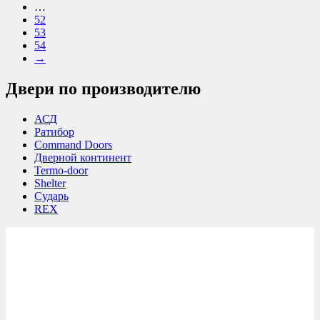
…
52
53
54
→
Двери по производителю
АСД
Ратибор
Command Doors
Дверной континент
Termo-door
Shelter
Сударь
REX