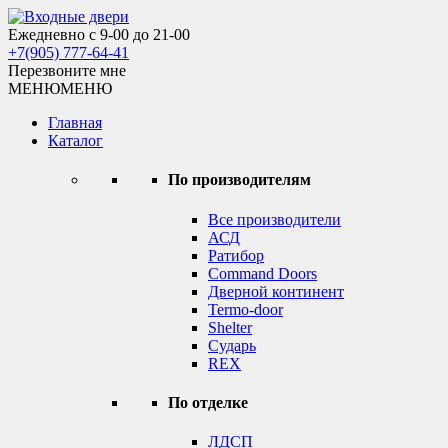
Skip
to
Ежедневно с 9-00 до 21-00
Входные двери
content
+7(905) 777-64-41
Перезвоните мне
МЕНЮ
МЕНЮ
Главная
Каталог
По производителям
Все производители
АСД
Ратибор
Command Doors
Дверной континент
Termo-door
Shelter
Сударь
REX
По отделке
ЛДСП