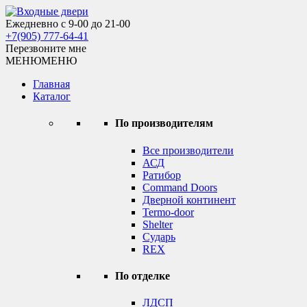
Skip
to
Ежедневно с 9-00 до 21-00
Входные двери
content
+7(905) 777-64-41
Перезвоните мне
МЕНЮ
МЕНЮ
Главная
Каталог
По производителям
Все производители
АСД
Ратибор
Command Doors
Дверной континент
Termo-door
Shelter
Сударь
REX
По отделке
ЛДСП