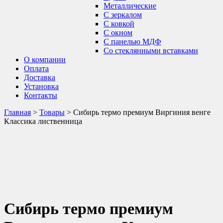
Металлические
С зеркалом
С ковкой
С окном
С панелью МДФ
Со стеклянными вставками
О компании
Оплата
Доставка
Установка
Контакты
Главная
>
Товары
>
Сибирь термо премиум Виргиния венге
Классика лиственница
Сибирь термо премиум