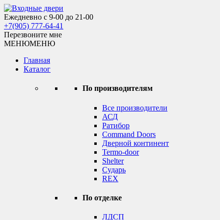
Skip
to
Ежедневно с 9-00 до 21-00
Входные двери
content
+7(905) 777-64-41
Перезвоните мне
МЕНЮ
МЕНЮ
Главная
Каталог
По производителям
Все производители
АСД
Ратибор
Command Doors
Дверной континент
Termo-door
Shelter
Сударь
REX
По отделке
ЛДСП