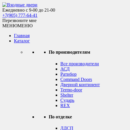
Skip
to
Ежедневно с 9-00 до 21-00
Входные двери
content
+7(905) 777-64-41
Перезвоните мне
МЕНЮ
МЕНЮ
Главная
Каталог
По производителям
Все производители
АСД
Ратибор
Command Doors
Дверной континент
Termo-door
Shelter
Сударь
REX
По отделке
ЛДСП