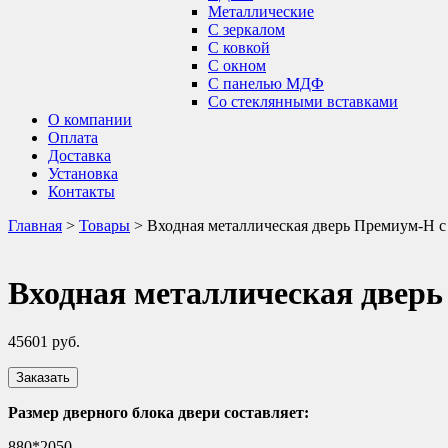
Металлические
С зеркалом
С ковкой
С окном
С панелью МДФ
Со стеклянными вставками
О компании
Оплата
Доставка
Установка
Контакты
Главная
>
Товары
>
Входная металлическая дверь Премиум-Н с
Входная металлическая дверь
45601
руб.
Заказать
Размер дверного блока двери составляет:
880*2050