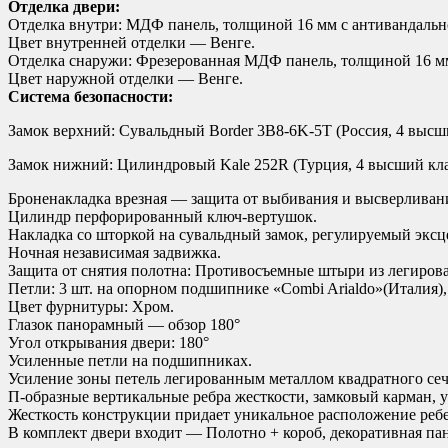
Отделка двери:
Отделка внутри: МДФ панель, толщиной 16 мм с антивандаль
Цвет внутренней отделки — Венге.
Отделка снаружи: Фрезерованная МДФ панель, толщиной 16 м
Цвет наружной отделки — Венге.
Система безопасности:
Замок верхний: Сувальдный Border 3B8-6K-5Т (Россия, 4 высш
Замок нижний: Цилиндровый Kale 252R (Турция, 4 высший кла
Броненакладка врезная — защита от выбивания и высверливан
Цилиндр перфорированный ключ-вертушок.
Накладка со шторкой на сувальдный замок, регулируемый эксц
Ночная независимая задвижка.
Защита от снятия полотна: Противосъемные штыри из легиров
Петли: 3 шт. на опорном подшипнике «Combi Arialdo»(Италия),
Цвет фурнитуры: Хром.
Глазок панорамный — обзор 180°
Угол открывания двери: 180°
Усиленные петли на подшипниках.
Усиление зоны петель легированным металлом квадратного сеч
П-образные вертикальные ребра жесткости, замковый карман, 
Жесткость конструкции придает уникальное расположение ребе
В комплект двери входит — Полотно + короб, декоративная пане