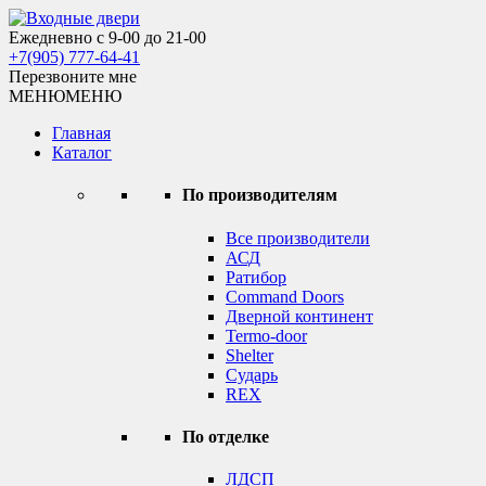
Skip
to
Ежедневно с 9-00 до 21-00
Входные двери
content
+7(905) 777-64-41
Перезвоните мне
МЕНЮ
МЕНЮ
Главная
Каталог
По производителям
Все производители
АСД
Ратибор
Command Doors
Дверной континент
Termo-door
Shelter
Сударь
REX
По отделке
ЛДСП