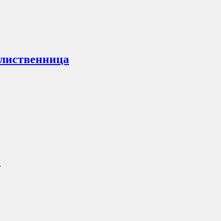
 лиственница
й