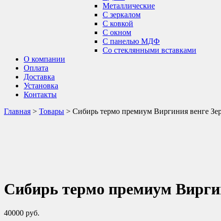
Металлические
С зеркалом
С ковкой
С окном
С панелью МДФ
Со стеклянными вставками
О компании
Оплата
Доставка
Установка
Контакты
Главная
>
Товары
>
Сибирь термо премиум Виргиния венге Зе
Сибирь термо премиум Виргин
40000
руб.