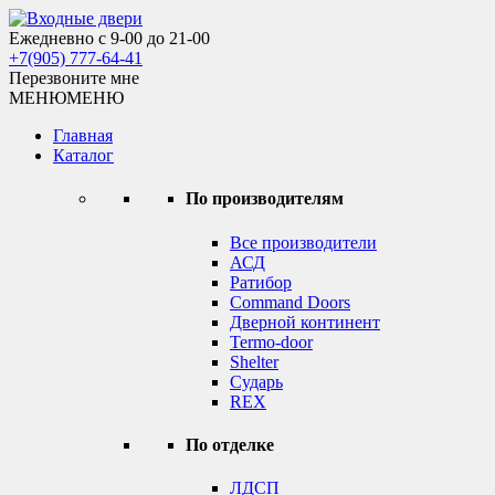
Skip
to
Ежедневно с 9-00 до 21-00
Входные двери
content
+7(905) 777-64-41
Перезвоните мне
МЕНЮ
МЕНЮ
Главная
Каталог
По производителям
Все производители
АСД
Ратибор
Command Doors
Дверной континент
Termo-door
Shelter
Сударь
REX
По отделке
ЛДСП