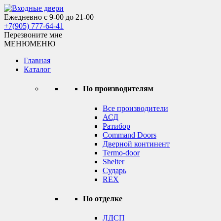
Skip
to
Ежедневно с 9-00 до 21-00
Входные двери
content
+7(905) 777-64-41
Перезвоните мне
МЕНЮ
МЕНЮ
Главная
Каталог
По производителям
Все производители
АСД
Ратибор
Command Doors
Дверной континент
Termo-door
Shelter
Сударь
REX
По отделке
ЛДСП