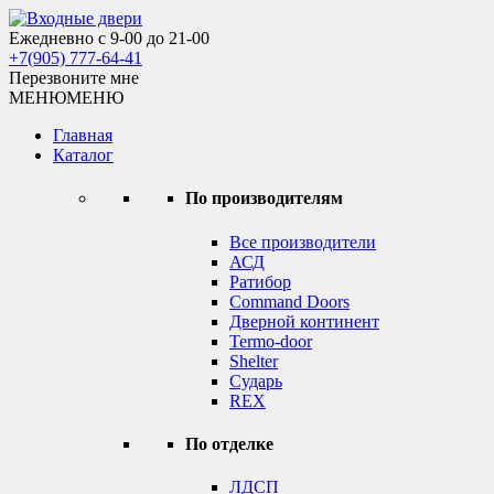
Skip
to
Ежедневно с 9-00 до 21-00
Входные двери
content
+7(905) 777-64-41
Перезвоните мне
МЕНЮ
МЕНЮ
Главная
Каталог
По производителям
Все производители
АСД
Ратибор
Command Doors
Дверной континент
Termo-door
Shelter
Сударь
REX
По отделке
ЛДСП