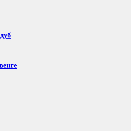
 дуб
венге