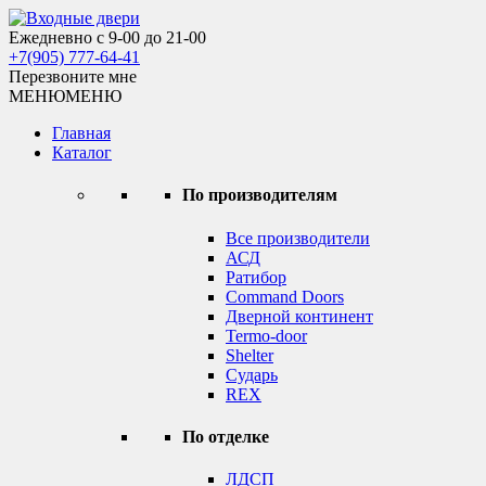
Skip
to
Ежедневно с 9-00 до 21-00
Входные двери
content
+7(905) 777-64-41
Перезвоните мне
МЕНЮ
МЕНЮ
Главная
Каталог
По производителям
Все производители
АСД
Ратибор
Command Doors
Дверной континент
Termo-door
Shelter
Сударь
REX
По отделке
ЛДСП