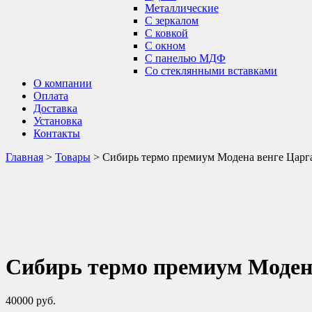
Металлические
С зеркалом
С ковкой
С окном
С панелью МДФ
Со стеклянными вставками
О компании
Оплата
Доставка
Установка
Контакты
Главная
>
Товары
>
Сибирь термо премиум Модена венге Царг
Сибирь термо премиум Моден
40000
руб.