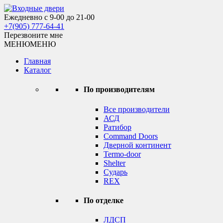
Skip
to
Ежедневно с 9-00 до 21-00
Входные двери
content
+7(905) 777-64-41
Перезвоните мне
МЕНЮ
МЕНЮ
Главная
Каталог
По производителям
Все производители
АСД
Ратибор
Command Doors
Дверной континент
Termo-door
Shelter
Сударь
REX
По отделке
ЛДСП