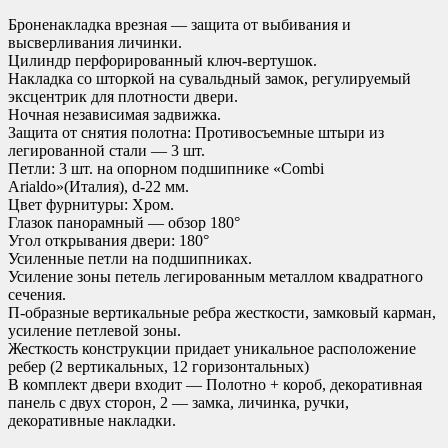
Броненакладка врезная — защита от выбивания и
высверливания личинки.
Цилиндр перфорированный ключ-вертушок.
Накладка со шторкой на сувальдный замок, регулируемый
эксцентрик для плотности двери.
Ночная независимая задвижка.
Защита от снятия полотна: Противосъемные штыри из
легированной стали — 3 шт.
Петли: 3 шт. на опорном подшипнике «Combi
Arialdo»(Италия), d-22 мм.
Цвет фурнитуры: Хром.
Глазок панорамный — обзор 180°
Угол открывания двери: 180°
Усиленные петли на подшипниках.
Усиление зоны петель легированным металлом квадратного
сечения.
П-образные вертикальные ребра жесткости, замковый карман,
усиление петлевой зоны.
Жесткость конструкции придает уникальное расположение
ребер (2 вертикальных, 12 горизонтальных)
В комплект двери входит — Полотно + короб, декоративная
панель с двух сторон, 2 — замка, личинка, ручки,
декоративные накладки.