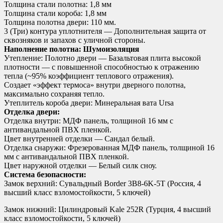
Толщина стали полотна: 1,8 мм
Толщина стали короба: 1,8 мм
Толщина полотна двери: 110 мм.
3 (Три) контура уплотнителя — Дополнительная защита от
сквозняков и запахов с уличной стороны.
Наполнение полотна: Шумоизоляция
Утепление: Полотно двери — Базальтовая плита высокой
плотности — с повышенной способностью к отражению
тепла (~95% коэффициент теплового отражения).
Создает «эффект термоса» внутри дверного полотна,
максимально сохраняя тепло.
Утеплитель короба двери: Минеральная вата Ursa
Отделка двери:
Отделка внутри: МДФ панель, толщиной 16 мм с
антивандальной ПВХ пленкой.
Цвет внутренней отделки — Сандал белый.
Отделка снаружи: Фрезерованная МДФ панель, толщиной 16
мм с антивандальной ПВХ пленкой.
Цвет наружной отделки — Белый силк сноу.
Система безопасности:
Замок верхний: Сувальдный Border 3B8-6K-5Т (Россия, 4
высший класс взломостойкости, 5 ключей)
Замок нижний: Цилиндровый Kale 252R (Турция, 4 высший
класс взломостойкости, 5 ключей)