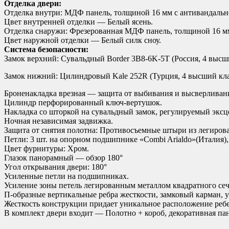
Отделка двери:
Отделка внутри: МДФ панель, толщиной 16 мм с антивандаль
Цвет внутренней отделки — Белый ясень.
Отделка снаружи: Фрезерованная МДФ панель, толщиной 16 м
Цвет наружной отделки — Белый силк сноу.
Система безопасности:
Замок верхний: Сувальдный Border 3B8-6K-5Т (Россия, 4 высш
Замок нижний: Цилиндровый Kale 252R (Турция, 4 высший кла
Броненакладка врезная — защита от выбивания и высверливан
Цилиндр перфорированный ключ-вертушок.
Накладка со шторкой на сувальдный замок, регулируемый эксц
Ночная независимая задвижка.
Защита от снятия полотна: Противосъемные штыри из легиров
Петли: 3 шт. на опорном подшипнике «Combi Arialdo»(Италия),
Цвет фурнитуры: Хром.
Глазок панорамный — обзор 180°
Угол открывания двери: 180°
Усиленные петли на подшипниках.
Усиление зоны петель легированным металлом квадратного сеч
П-образные вертикальные ребра жесткости, замковый карман, 
Жесткость конструкции придает уникальное расположение ребе
В комплект двери входит — Полотно + короб, декоративная пане