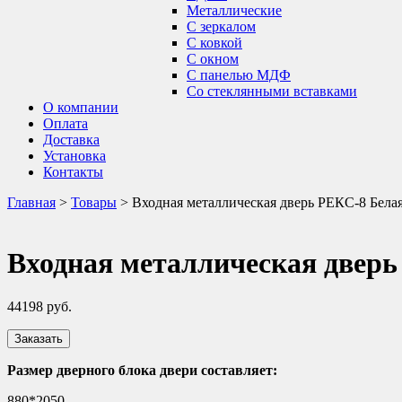
Металлические
С зеркалом
С ковкой
С окном
С панелью МДФ
Со стеклянными вставками
О компании
Оплата
Доставка
Установка
Контакты
Главная
>
Товары
>
Входная металлическая дверь РЕКС-8 Бела
Входная металлическая дверь
44198
руб.
Заказать
Размер дверного блока двери составляет:
880*2050