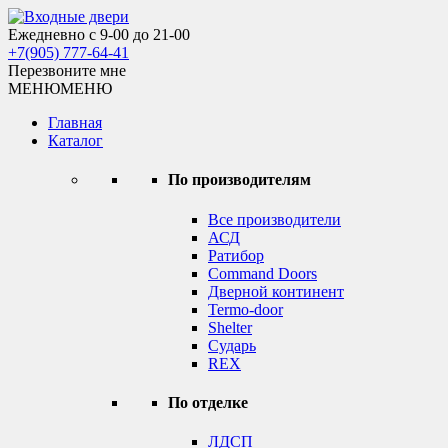
Skip
to
Ежедневно с 9-00 до 21-00
Входные двери
content
+7(905) 777-64-41
Перезвоните мне
МЕНЮ
МЕНЮ
Главная
Каталог
По производителям
Все производители
АСД
Ратибор
Command Doors
Дверной континент
Termo-door
Shelter
Сударь
REX
По отделке
ЛДСП