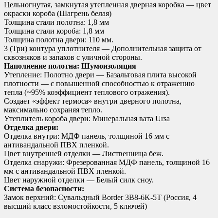
Цельногнутая, замкнутая утепленная дверная коробка — цвет
окраски короба (Шагрень белая)
Толщина стали полотна: 1,8 мм
Толщина стали короба: 1,8 мм
Толщина полотна двери: 110 мм.
3 (Три) контура уплотнителя — Дополнительная защита от
сквозняков и запахов с уличной стороны.
Наполнение полотна: Шумоизоляция
Утепление: Полотно двери — Базальтовая плита высокой
плотности — с повышенной способностью к отражению
тепла (~95% коэффициент теплового отражения).
Создает «эффект термоса» внутри дверного полотна,
максимально сохраняя тепло.
Утеплитель короба двери: Минеральная вата Ursa
Отделка двери:
Отделка внутри: МДФ панель, толщиной 16 мм с
антивандальной ПВХ пленкой.
Цвет внутренней отделки — Лиственница беж.
Отделка снаружи: Фрезерованная МДФ панель, толщиной 16
мм с антивандальной ПВХ пленкой.
Цвет наружной отделки — Белый силк сноу.
Система безопасности:
Замок верхний: Сувальдный Border 3B8-6K-5Т (Россия, 4
высший класс взломостойкости, 5 ключей)