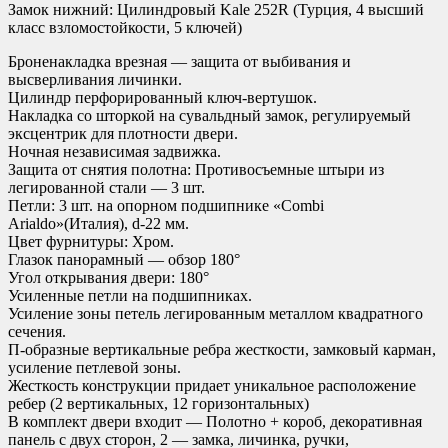
Замок нижний: Цилиндровый Kale 252R (Турция, 4 высший
класс взломостойкости, 5 ключей)
Броненакладка врезная — защита от выбивания и
высверливания личинки.
Цилиндр перфорированный ключ-вертушок.
Накладка со шторкой на сувальдный замок, регулируемый
эксцентрик для плотности двери.
Ночная независимая задвижка.
Защита от снятия полотна: Противосъемные штыри из
легированной стали — 3 шт.
Петли: 3 шт. на опорном подшипнике «Combi
Arialdo»(Италия), d-22 мм.
Цвет фурнитуры: Хром.
Глазок панорамный — обзор 180°
Угол открывания двери: 180°
Усиленные петли на подшипниках.
Усиление зоны петель легированным металлом квадратного
сечения.
П-образные вертикальные ребра жесткости, замковый карман,
усиление петлевой зоны.
Жесткость конструкции придает уникальное расположение
ребер (2 вертикальных, 12 горизонтальных)
В комплект двери входит — Полотно + короб, декоративная
панель с двух сторон, 2 — замка, личинка, ручки,