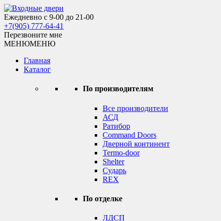
Skip
to
Ежедневно с 9-00 до 21-00
Входные двери
content
+7(905) 777-64-41
Перезвоните мне
МЕНЮ
МЕНЮ
Главная
Каталог
По производителям
Все производители
АСД
Ратибор
Command Doors
Дверной континент
Termo-door
Shelter
Сударь
REX
По отделке
ЛДСП