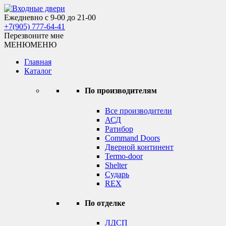
Skip
to
Ежедневно с 9-00 до 21-00
Входные двери
content
+7(905) 777-64-41
Перезвоните мне
МЕНЮ
МЕНЮ
Главная
Каталог
По производителям
Все производители
АСД
Ратибор
Command Doors
Дверной континент
Termo-door
Shelter
Сударь
REX
По отделке
ЛДСП