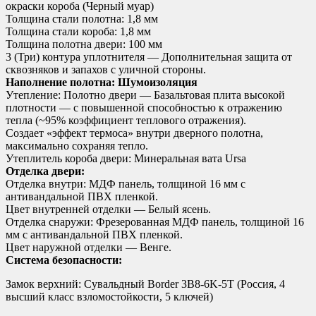
окраски короба (Черный муар)
Толщина стали полотна: 1,8 мм
Толщина стали короба: 1,8 мм
Толщина полотна двери: 100 мм
3 (Три) контура уплотнителя — Дополнительная защита от
сквозняков и запахов с уличной стороны.
Наполнение полотна: Шумоизоляция
Утепление: Полотно двери — Базальтовая плита высокой
плотности — с повышенной способностью к отражению
тепла (~95% коэффициент теплового отражения).
Создает «эффект термоса» внутри дверного полотна,
максимально сохраняя тепло.
Утеплитель короба двери: Минеральная вата Ursa
Отделка двери:
Отделка внутри: МДФ панель, толщиной 16 мм с
антивандальной ПВХ пленкой.
Цвет внутренней отделки — Белый ясень.
Отделка снаружи: Фрезерованная МДФ панель, толщиной 16
мм с антивандальной ПВХ пленкой.
Цвет наружной отделки — Венге.
Система безопасности:
Замок верхний: Сувальдный Border 3B8-6K-5Т (Россия, 4
высший класс взломостойкости, 5 ключей)