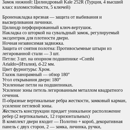
Замок нижний: Цилиндровый Kale 252R (Турция, 4 высший
класс взломостойкости, 5 ключей)
Броненакладка врезная — защита от выбивания и
высверливания личинки.
Цилиндр перфорированный ключ-вертушок.
Накладка со шторкой на сувальдный замок, регулируемый
эксцентрик для плотности двери.
Ночная независимая задвижка.
Защита от снятия полотна: Противосъемные штыри из
легированной стали — 3 шт.
Петли: 3 шт. на опорном подшипнике «Combi
Arialdo»(Италия), d-22 мм.
Цвет фурнитуры: Хром.
Глазок панорамный — обзор 180°
Угол открывания двери: 180°
Усиленные петли на подшипниках.
Усиление зоны петель легированным металлом квадратного
сечения.
П-образные вертикальные ребра жесткости, замковый карман,
усиление петлевой зоны.
Жесткость конструкции придает уникальное расположение
ребер (2 вертикальных, 12 горизонтальных)
В комплект двери входит — Полотно + короб, декоративная
панель с двух сторон, 2 — замка, личинка, ручки,