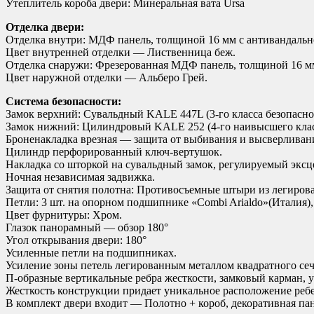
Утеплитель короба двери: Минеральная вата Ursa
Отделка двери:
Отделка внутри: МДФ панель, толщиной 16 мм с антивандаль
Цвет внутренней отделки — Лиственница беж.
Отделка снаружи: Фрезерованная МДФ панель, толщиной 16 м
Цвет наружной отделки — Альберо Грей.
Система безопасности:
Замок верхний: Сувальдный KALE 447L (3-го класса безопасно
Замок нижний: Цилиндровый KALE 252 (4-го наивысшего класс
Броненакладка врезная — защита от выбивания и высверливан
Цилиндр перфорированный ключ-вертушок.
Накладка со шторкой на сувальдный замок, регулируемый эксц
Ночная независимая задвижка.
Защита от снятия полотна: Противосъемные штыри из легиров
Петли: 3 шт. на опорном подшипнике «Combi Arialdo»(Италия),
Цвет фурнитуры: Хром.
Глазок панорамный — обзор 180°
Угол открывания двери: 180°
Усиленные петли на подшипниках.
Усиление зоны петель легированным металлом квадратного сеч
П-образные вертикальные ребра жесткости, замковый карман, 
Жесткость конструкции придает уникальное расположение ребе
В комплект двери входит — Полотно + короб, декоративная пане