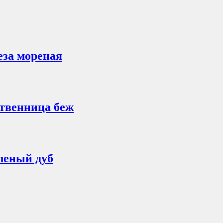
еза мореная
твенница беж
леный дуб