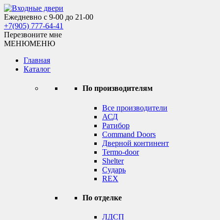
Skip
to
Ежедневно с 9-00 до 21-00
Входные двери
content
+7(905) 777-64-41
Перезвоните мне
МЕНЮ
МЕНЮ
Главная
Каталог
По производителям
Все производители
АСД
Ратибор
Command Doors
Дверной континент
Termo-door
Shelter
Сударь
REX
По отделке
ЛДСП