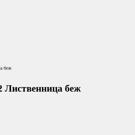
а беж
2 Лиственница беж