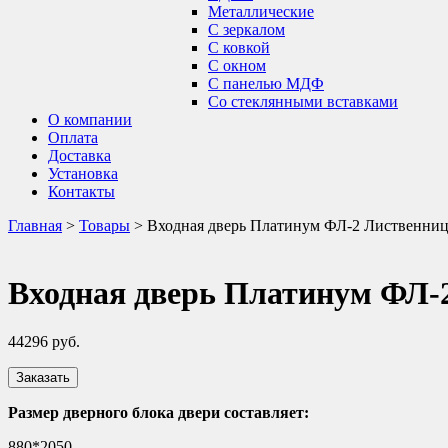
Металлические
С зеркалом
С ковкой
С окном
С панелью МДФ
Со стеклянными вставками
О компании
Оплата
Доставка
Установка
Контакты
Главная
>
Товары
>
Входная дверь Платинум ФЛ-2 Лиственниц
Входная дверь Платинум ФЛ-
44296
руб.
Заказать
Размер дверного блока двери составляет:
880*2050