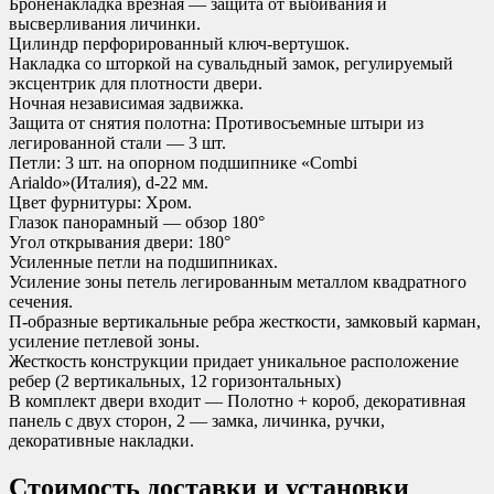
Броненакладка врезная — защита от выбивания и
высверливания личинки.
Цилиндр перфорированный ключ-вертушок.
Накладка со шторкой на сувальдный замок, регулируемый
эксцентрик для плотности двери.
Ночная независимая задвижка.
Защита от снятия полотна: Противосъемные штыри из
легированной стали — 3 шт.
Петли: 3 шт. на опорном подшипнике «Combi
Arialdo»(Италия), d-22 мм.
Цвет фурнитуры: Хром.
Глазок панорамный — обзор 180°
Угол открывания двери: 180°
Усиленные петли на подшипниках.
Усиление зоны петель легированным металлом квадратного
сечения.
П-образные вертикальные ребра жесткости, замковый карман,
усиление петлевой зоны.
Жесткость конструкции придает уникальное расположение
ребер (2 вертикальных, 12 горизонтальных)
В комплект двери входит — Полотно + короб, декоративная
панель с двух сторон, 2 — замка, личинка, ручки,
декоративные накладки.
Стоимость доставки и установки