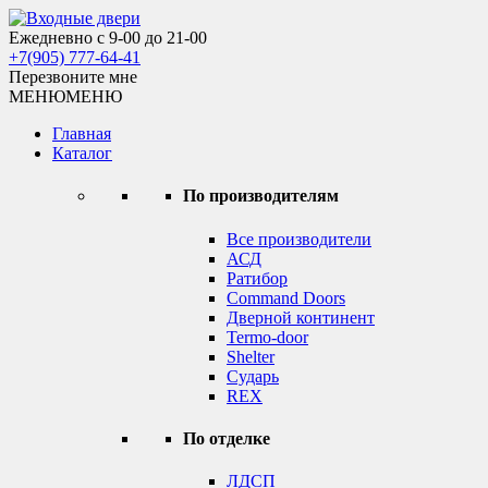
Skip
to
Ежедневно с 9-00 до 21-00
Входные двери
content
+7(905) 777-64-41
Перезвоните мне
МЕНЮ
МЕНЮ
Главная
Каталог
По производителям
Все производители
АСД
Ратибор
Command Doors
Дверной континент
Termo-door
Shelter
Сударь
REX
По отделке
ЛДСП