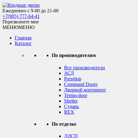
Skip
to
Ежедневно с 9-00 до 21-00
Входные двери
content
+7(905) 777-64-41
Перезвоните мне
МЕНЮ
МЕНЮ
Главная
Каталог
По производителям
Все производители
АСД
Ратибор
Command Doors
Дверной континент
Termo-door
Shelter
Сударь
REX
По отделке
ЛДСП