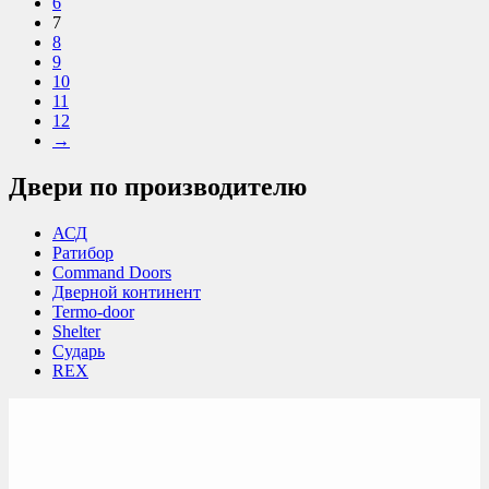
6
7
8
9
10
11
12
→
Двери по производителю
АСД
Ратибор
Command Doors
Дверной континент
Termo-door
Shelter
Сударь
REX