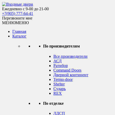
Skip
to
Ежедневно с 9-00 до 21-00
Входные двери
content
+7(905) 777-64-41
Перезвоните мне
МЕНЮ
МЕНЮ
Главная
Каталог
По производителям
Все производители
АСД
Ратибор
Command Doors
Дверной континент
Termo-door
Shelter
Сударь
REX
По отделке
ЛДСП