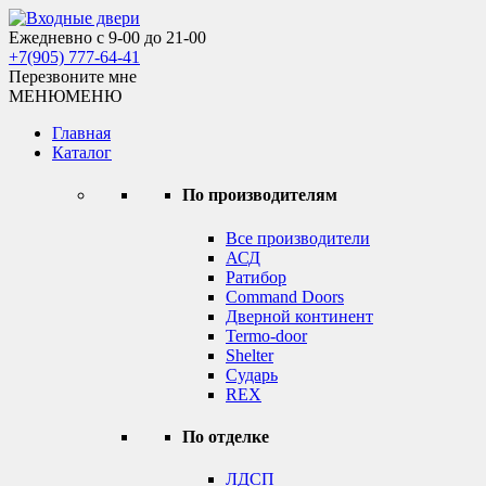
Skip
to
Ежедневно с 9-00 до 21-00
Входные двери
content
+7(905) 777-64-41
Перезвоните мне
МЕНЮ
МЕНЮ
Главная
Каталог
По производителям
Все производители
АСД
Ратибор
Command Doors
Дверной континент
Termo-door
Shelter
Сударь
REX
По отделке
ЛДСП