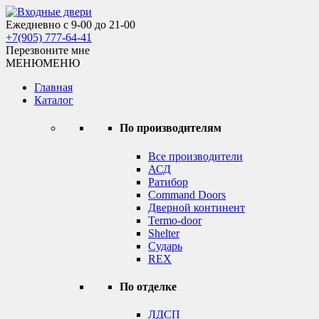
Skip
to
Ежедневно с 9-00 до 21-00
Входные двери
content
+7(905) 777-64-41
Перезвоните мне
МЕНЮ
МЕНЮ
Главная
Каталог
По производителям
Все производители
АСД
Ратибор
Command Doors
Дверной континент
Termo-door
Shelter
Сударь
REX
По отделке
ЛДСП