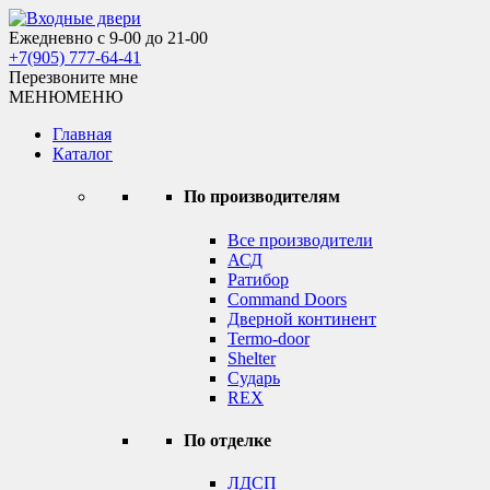
Skip
to
Ежедневно с 9-00 до 21-00
Входные двери
content
+7(905) 777-64-41
Перезвоните мне
МЕНЮ
МЕНЮ
Главная
Каталог
По производителям
Все производители
АСД
Ратибор
Command Doors
Дверной континент
Termo-door
Shelter
Сударь
REX
По отделке
ЛДСП