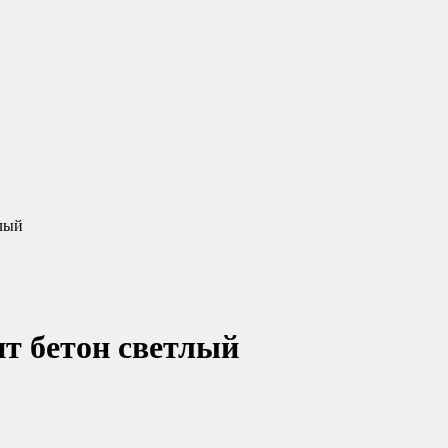
тлый
нт бетон светлый