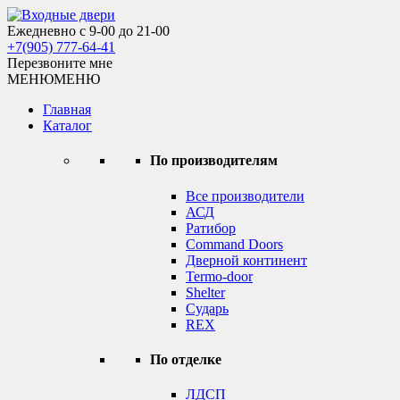
Skip
to
Ежедневно с 9-00 до 21-00
Входные двери
content
+7(905) 777-64-41
Перезвоните мне
МЕНЮ
МЕНЮ
Главная
Каталог
По производителям
Все производители
АСД
Ратибор
Command Doors
Дверной континент
Termo-door
Shelter
Сударь
REX
По отделке
ЛДСП