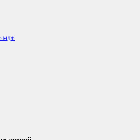
ью МДФ
ых дверей