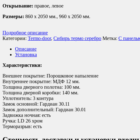
Открывание:
правое, левое
Размеры:
860 х 2050 мм., 960 х 2050 мм.
Подробное описание
Категории:
Termo-door
,
Сибирь термо серебро
Метка:
С панел
Описание
Установка
Характеристики:
Внешнее покрытие: Порошковое напыление
Внутреннее покрытие: МДФ 12 мм.
Толщина дверного полотна: 100 мм.
Толщина дверной коробки: 140 мм.
Уплотнитель: 3 контура
Замок основной: Гардиан 30.11
Замок дополнительный: Гардиан 30.01
Задвижка ночная: есть
Ручка: LD 26 хром
Терморазрыв: есть
Стоимость доставки и установки входн