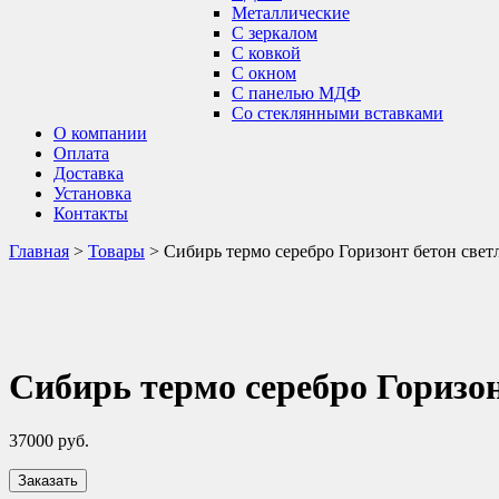
Металлические
С зеркалом
С ковкой
С окном
С панелью МДФ
Со стеклянными вставками
О компании
Оплата
Доставка
Установка
Контакты
Главная
>
Товары
>
Сибирь термо серебро Горизонт бетон све
Сибирь термо серебро Горизо
37000
руб.
Заказать