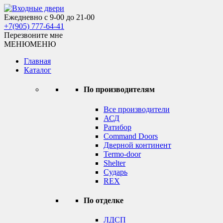
Skip
to
Ежедневно с 9-00 до 21-00
Входные двери
content
+7(905) 777-64-41
Перезвоните мне
МЕНЮ
МЕНЮ
Главная
Каталог
По производителям
Все производители
АСД
Ратибор
Command Doors
Дверной континент
Termo-door
Shelter
Сударь
REX
По отделке
ЛДСП