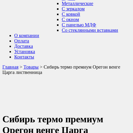
Металлические
С зеркалом
С ковкой
С окном
С панелью МДФ
Со стеклянными вставками
О компании
Оплата
Доставка
Установка
Контакты
Главная
>
Товары
>
Сибирь термо премиум Орегон венге
Царга лиственница
Сибирь термо премиум
Орегон венге Царга