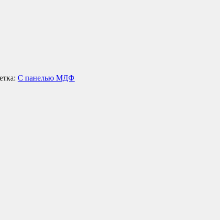
етка:
С панелью МДФ