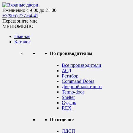
Skip
to
Ежедневно с 9-00 до 21-00
Входные двери
content
+7(905) 777-64-41
Перезвоните мне
МЕНЮ
МЕНЮ
Главная
Каталог
По производителям
Все производители
АСД
Ратибор
Command Doors
Дверной континент
Termo-door
Shelter
Сударь
REX
По отделке
ЛДСП