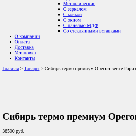
Металлические
С зеркалом
С ковкой
С окном
С панелью МДФ
Со стеклянными вставками
О компании
Оплата
Доставка
Установка
Контакты
Главная
>
Товары
>
Сибирь термо премиум Орегон венге Гори
Сибирь термо премиум Орегон
38500
руб.