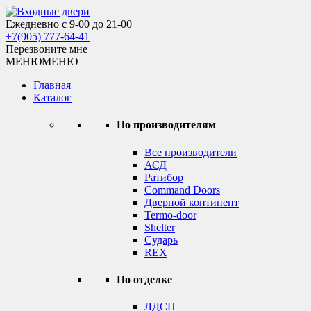
Skip
to
Ежедневно с 9-00 до 21-00
Входные двери
content
+7(905) 777-64-41
Перезвоните мне
МЕНЮ
МЕНЮ
Главная
Каталог
По производителям
Все производители
АСД
Ратибор
Command Doors
Дверной континент
Termo-door
Shelter
Сударь
REX
По отделке
ЛДСП