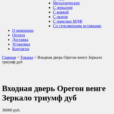
Металлические
С зеркалом
С ковкой
С окном
С панелью МДФ
Со стеклянными вставками
О компании
Оплата
Доставка
Установка
Контакты
Главная
>
Товары
>
Входная дверь Орегон венге Зеркало
триумф дуб
Входная дверь Орегон венге
Зеркало триумф дуб
36000
руб.