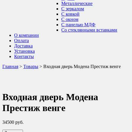
Металлические
С зеркалом
С ковкой
С окном
С панелью МДФ
Со стеклянными вставками
О компании
Оплата
Доставка
Установка
Контакты
Главная
>
Товары
>
Входная дверь Модена Престиж венге
Входная дверь Модена
Престиж венге
34500
руб.