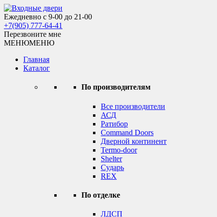
Skip
to
Ежедневно с 9-00 до 21-00
Входные двери
content
+7(905) 777-64-41
Перезвоните мне
МЕНЮ
МЕНЮ
Главная
Каталог
По производителям
Все производители
АСД
Ратибор
Command Doors
Дверной континент
Termo-door
Shelter
Сударь
REX
По отделке
ЛДСП