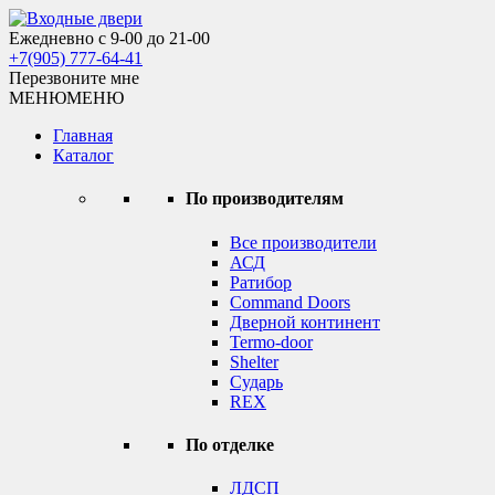
Skip
to
Ежедневно с 9-00 до 21-00
Входные двери
content
+7(905) 777-64-41
Перезвоните мне
МЕНЮ
МЕНЮ
Главная
Каталог
По производителям
Все производители
АСД
Ратибор
Command Doors
Дверной континент
Termo-door
Shelter
Сударь
REX
По отделке
ЛДСП