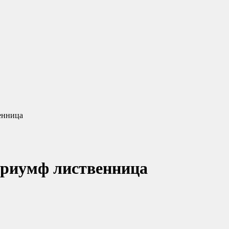
енница
триумф лиственница