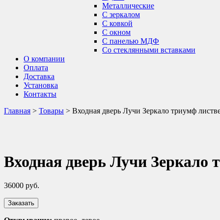
Металлические
С зеркалом
С ковкой
С окном
С панелью МДФ
Со стеклянными вставками
О компании
Оплата
Доставка
Установка
Контакты
Главная
>
Товары
>
Входная дверь Лучи Зеркало триумф листв
Входная дверь Лучи Зеркало 
36000
руб.
Заказать