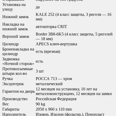
Установка на
да
улицу
KALE 252 (4 класс защиты, 3 ригеля — 16
Нижний замок
мм)
Накладка на
автошторка CRIT
нижний замок
Border 3B8-6K5 (4 класс защиты, 5 ригелей
Верхний замок
— 18 мм)
Цилиндр
APECS ключ-вертушка
Броненакладка на
есть (врезная)
цилиндр
Задвижка
есть
«Ночной сторож»
Противосьемные
3 шт
штыри кол-во
Ручка
РОССА 713 — хром
Эксцентрик
металлический
12 месяцев на установку, 10 лет на
Гарантия на дверь
металлоконструкцию, 12 месяцев на замки
Производство
Российская Федерация
Вес
90 kg
Габариты
2050 x 960 x 110 mm
Наполнитель
Изовер, Изолон (фольгир.), Пенопласт