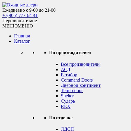
Skip
to
Ежедневно с 9-00 до 21-00
Входные двери
content
+7(905) 777-64-41
Перезвоните мне
МЕНЮ
МЕНЮ
Главная
Каталог
По производителям
Все производители
АСД
Ратибор
Command Doors
Дверной континент
Termo-door
Shelter
Сударь
REX
По отделке
ЛДСП