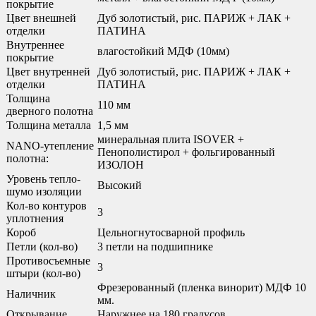
покрытие
Цвет внешней
Дуб золотистый, рис. ПАРИЖ + ЛАК +
отделки
ПАТИНА
Внутреннее
влагостойкий МДФ (10мм)
покрытие
Цвет внутренней
Дуб золотистый, рис. ПАРИЖ + ЛАК +
отделки
ПАТИНА
Толщина
110 мм
дверного полотна
Толщина металла
1,5 мм
минеральная плита ISOVER +
NANO-утепление
Пенополистирол + фольгированный
полотна:
ИЗОЛОН
Уровень тепло-
Высокий
шумо изоляции
Кол-во контуров
3
уплотнения
Короб
Цельногнутосварной профиль
Петли (кол-во)
3 петли на подшипнике
Противосъемные
3
штыри (кол-во)
Фрезерованный (пленка винорит) МДФ 10
Наличник
мм.
Открывание
Наружнее на 180 градусов