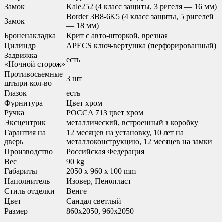
Замок
Kale252 (4 класс защиты, 3 ригеля — 16 мм)
Border 3B8-6K5 (4 класс защиты, 5 ригелей
Замок
— 18 мм)
Броненакладка
Крит с авто-шторкой, врезная
Цилиндр
APECS ключ-вертушка (перфорированный)
Задвижка
есть
«Ночной сторож»
Противосьемные
3 шт
штыри кол-во
Глазок
есть
Фурнитура
Цвет хром
Ручка
POCCA 713 цвет хром
Эксцентрик
металлический, встроенный в коробку
Гарантия на
12 месяцев на установку, 10 лет на
дверь
металлоконструкцию, 12 месяцев на замки
Производство
Российская Федерация
Вес
90 kg
Габариты
2050 x 960 x 100 mm
Наполнитель
Изовер, Пенопласт
Стиль отделки
Венге
Цвет
Сандал светлый
Размер
860х2050, 960х2050