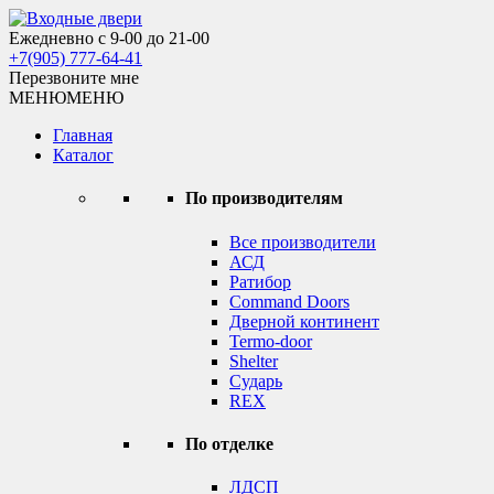
Skip
to
Ежедневно с 9-00 до 21-00
Входные двери
content
+7(905) 777-64-41
Перезвоните мне
МЕНЮ
МЕНЮ
Главная
Каталог
По производителям
Все производители
АСД
Ратибор
Command Doors
Дверной континент
Termo-door
Shelter
Сударь
REX
По отделке
ЛДСП