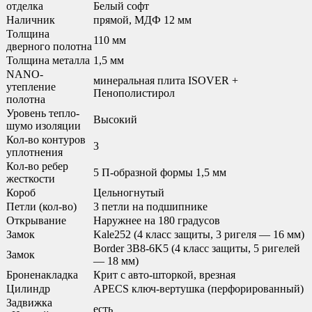
отделка
Белый софт
Наличник
прямой, МДФ 12 мм
Толщина
110 мм
дверного полотна
Толщина металла
1,5 мм
NANO-
минеральная плита ISOVER +
утепление
Пенополистирол
полотна
Уровень тепло-
Высокий
шумо изоляции
Кол-во контуров
3
уплотнения
Кол-во ребер
5 П-образной формы 1,5 мм
жесткости
Короб
Цельногнутый
Петли (кол-во)
3 петли на подшипнике
Открывание
Наружнее на 180 градусов
Замок
Kale252 (4 класс защиты, 3 ригеля — 16 мм)
Border 3B8-6K5 (4 класс защиты, 5 ригелей
Замок
— 18 мм)
Броненакладка
Крит с авто-шторкой, врезная
Цилиндр
APECS ключ-вертушка (перфорированный)
Задвижка
есть