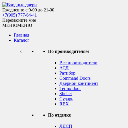
Skip
to
Ежедневно с 9-00 до 21-00
Входные двери
content
+7(905) 777-64-41
Перезвоните мне
МЕНЮ
МЕНЮ
Главная
Каталог
По производителям
Все производители
АСД
Ратибор
Command Doors
Дверной континент
Termo-door
Shelter
Сударь
REX
По отделке
ЛДСП