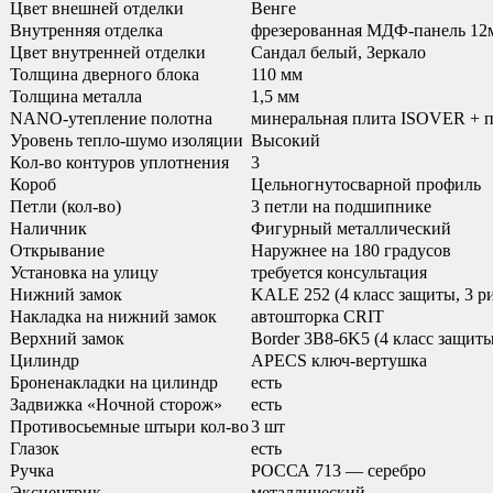
Цвет внешней отделки
Венге
Внутренняя отделка
фрезерованная МДФ-панель 12
Цвет внутренней отделки
Сандал белый, Зеркало
Толщина дверного блока
110 мм
Толщина металла
1,5 мм
NANO-утепление полотна
минеральная плита ISOVER + 
Уровень тепло-шумо изоляции
Высокий
Кол-во контуров уплотнения
3
Короб
Цельногнутосварной профиль
Петли (кол-во)
3 петли на подшипнике
Наличник
Фигурный металлический
Открывание
Наружнее на 180 градусов
Установка на улицу
требуется консультация
Нижний замок
KALE 252 (4 класс защиты, 3 р
Накладка на нижний замок
автошторка CRIT
Верхний замок
Border 3B8-6K5 (4 класс защиты
Цилиндр
APECS ключ-вертушка
Броненакладки на цилиндр
есть
Задвижка «Ночной сторож»
есть
Противосьемные штыри кол-во
3 шт
Глазок
есть
Ручка
РОССА 713 — серебро
Эксцентрик
металлический