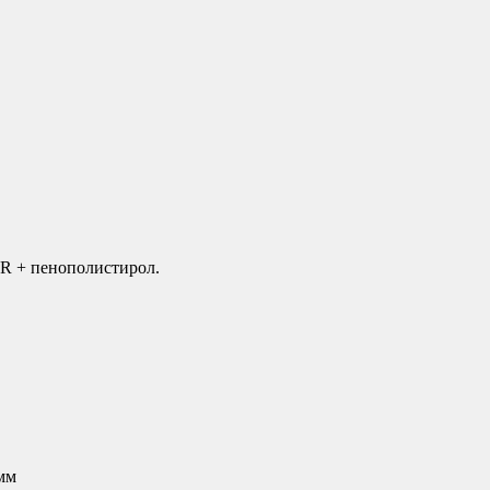
 + пенополистирол.
мм