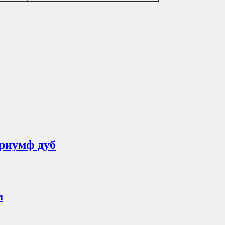
триумф дуб
м