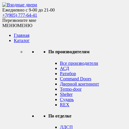
Skip
to
Ежедневно с 9-00 до 21-00
Входные двери
content
+7(905) 777-64-41
Перезвоните мне
МЕНЮ
МЕНЮ
Главная
Каталог
По производителям
Все производители
АСД
Ратибор
Command Doors
Дверной континент
Termo-door
Shelter
Сударь
REX
По отделке
ЛДСП