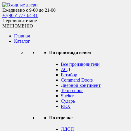
Skip
to
Ежедневно с 9-00 до 21-00
Входные двери
content
+7(905) 777-64-41
Перезвоните мне
МЕНЮ
МЕНЮ
Главная
Каталог
По производителям
Все производители
АСД
Ратибор
Command Doors
Дверной континент
Termo-door
Shelter
Сударь
REX
По отделке
ЛДСП