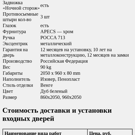
Задвижка
есть
«Ночной сторож»
Противосьемные
3 шт
штыри кол-во
Глазок
есть
Фурнитура
APECS — хром
Ручка
POCCA 713
Эксцентрик
металлический
Гарантия на
12 месяцев на установку, 10 лет на
дверь
металлоконструкцию, 12 месяцев на замки
Производство
Российская Федерация
Вес
90 kg
Габариты
2050 x 960 x 80 mm
Наполнитель
Изовер, Пенопласт
Стиль отделки
Венге
Цвет
Дуб беленый
Размер
860х2050, 960х2050
Стоимость доставки и установки
входных дверей
Наименование вида работ
Цена, руб.