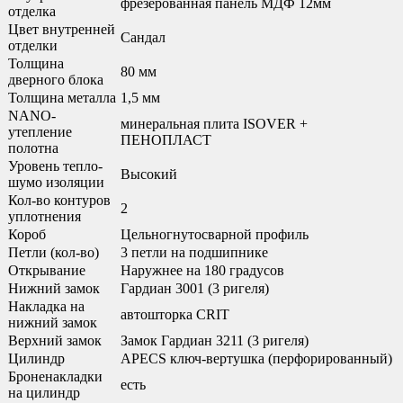
фрезерованная панель МДФ 12мм
отделка
Цвет внутренней
Сандал
отделки
Толщина
80 мм
дверного блока
Толщина металла
1,5 мм
NANO-
минеральная плита ISOVER +
утепление
ПЕНОПЛАСТ
полотна
Уровень тепло-
Высокий
шумо изоляции
Кол-во контуров
2
уплотнения
Короб
Цельногнутосварной профиль
Петли (кол-во)
3 петли на подшипнике
Открывание
Наружнее на 180 градусов
Нижний замок
Гардиан 3001 (3 ригеля)
Накладка на
автошторка CRIT
нижний замок
Верхний замок
Замок Гардиан 3211 (3 ригеля)
Цилиндр
APECS ключ-вертушка (перфорированный)
Броненакладки
есть
на цилиндр