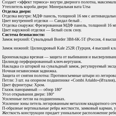
Создает «эффект термоса» внутри дверного полотна, максималь
Утеплитель короба двери: Минеральная вата Ursa
Отделка двери:
Отделка внутри: МДФ панель, толщиной 16 мм с антивандаль
Цвет внутренней отделки — Сандал белый .
Отделка снаружи: Фрезерованная МДФ панель, толщиной 16 м
Цвет наружной отделки — Белый силк сноу.
Система безопасности:
Замок верхний: Сувальдный Border 3B8-6K-5Т (Россия, 4 высш
Замок нижний: Цилиндровый Kale 252R (Турция, 4 высший кла
Броненакладка врезная — защита от выбивания и высверливан
Цилиндр перфорированный ключ-вертушок.
Накладка со шторкой на сувальдный замок, регулируемый эксц
Ночная независимая задвижка.
Защита от снятия полотна: Противосъемные штыри из легиров
Петли: 3 шт. на опорном подшипнике «Combi Arialdo»(Италия),
Цвет фурнитуры: Хром.
Глазок панорамный — обзор 180°
Угол открывания двери: 180°
Усиленные петли на подшипниках.
Усиление зоны петель легированным металлом квадратного сеч
П-образные вертикальные ребра жесткости, замковый карман, 
Жесткость конструкции придает уникальное расположение ребе