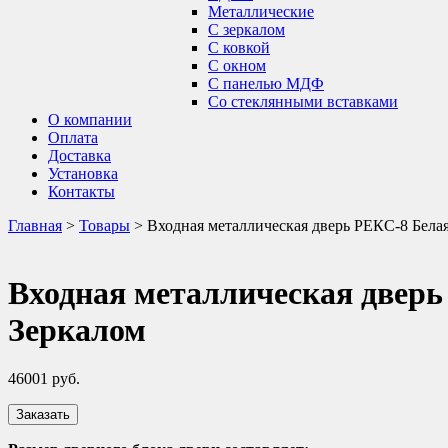
Металлические
С зеркалом
С ковкой
С окном
С панелью МДФ
Со стеклянными вставками
О компании
Оплата
Доставка
Установка
Контакты
Главная
>
Товары
>
Входная металлическая дверь РЕКС-8 Бела
Входная металлическая дверь
Зеркалом
46001
руб.
Заказать