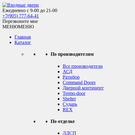
Skip
to
Ежедневно с 9-00 до 21-00
Входные двери
content
+7(905) 777-64-41
Перезвоните мне
МЕНЮ
МЕНЮ
Главная
Каталог
По производителям
Все производители
АСД
Ратибор
Command Doors
Дверной континент
Termo-door
Shelter
Сударь
REX
По отделке
ЛДСП