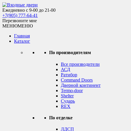
Skip
to
Ежедневно с 9-00 до 21-00
Входные двери
content
+7(905) 777-64-41
Перезвоните мне
МЕНЮ
МЕНЮ
Главная
Каталог
По производителям
Все производители
АСД
Ратибор
Command Doors
Дверной континент
Termo-door
Shelter
Сударь
REX
По отделке
ЛДСП