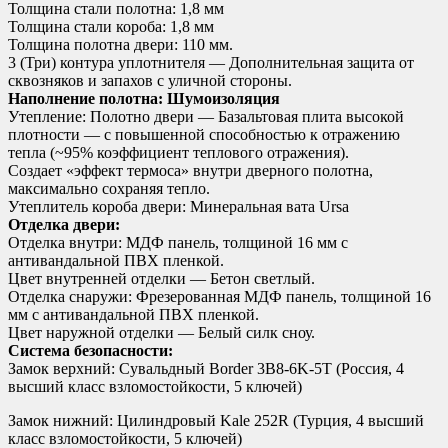
Толщина стали полотна: 1,8 мм
Толщина стали короба: 1,8 мм
Толщина полотна двери: 110 мм.
3 (Три) контура уплотнителя — Дополнительная защита от
сквозняков и запахов с уличной стороны.
Наполнение полотна: Шумоизоляция
Утепление: Полотно двери — Базальтовая плита высокой
плотности — с повышенной способностью к отражению
тепла (~95% коэффициент теплового отражения).
Создает «эффект термоса» внутри дверного полотна,
максимально сохраняя тепло.
Утеплитель короба двери: Минеральная вата Ursa
Отделка двери:
Отделка внутри: МДФ панель, толщиной 16 мм с
антивандальной ПВХ пленкой.
Цвет внутренней отделки — Бетон светлый.
Отделка снаружи: Фрезерованная МДФ панель, толщиной 16
мм с антивандальной ПВХ пленкой.
Цвет наружной отделки — Белый силк сноу.
Система безопасности:
Замок верхний: Сувальдный Border 3B8-6K-5Т (Россия, 4
высший класс взломостойкости, 5 ключей)
Замок нижний: Цилиндровый Kale 252R (Турция, 4 высший
класс взломостойкости, 5 ключей)