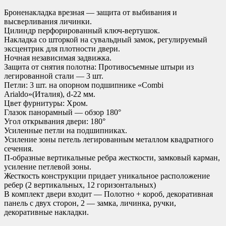
Броненакладка врезная — защита от выбивания и
высверливания личинки.
Цилиндр перфорированный ключ-вертушок.
Накладка со шторкой на сувальдный замок, регулируемый
эксцентрик для плотности двери.
Ночная независимая задвижка.
Защита от снятия полотна: Противосъемные штыри из
легированной стали — 3 шт.
Петли: 3 шт. на опорном подшипнике «Combi
Arialdo»(Италия), d-22 мм.
Цвет фурнитуры: Хром.
Глазок панорамный — обзор 180°
Угол открывания двери: 180°
Усиленные петли на подшипниках.
Усиление зоны петель легированным металлом квадратного
сечения.
П-образные вертикальные ребра жесткости, замковый карман,
усиление петлевой зоны.
Жесткость конструкции придает уникальное расположение
ребер (2 вертикальных, 12 горизонтальных)
В комплект двери входит — Полотно + короб, декоративная
панель с двух сторон, 2 — замка, личинка, ручки,
декоративные накладки.