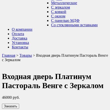
Металлические
С зеркалом
С ковкой
С окном
С панелью МДФ
Со стеклянными вставками
О компании
Оплата
Доставка
Установка
Контакты
Главная
>
Товары
>
Входная дверь Платинум Пастораль Венге
с Зеркалом
Входная дверь Платинум
Пастораль Венге с Зеркалом
46000
руб.
Заказать