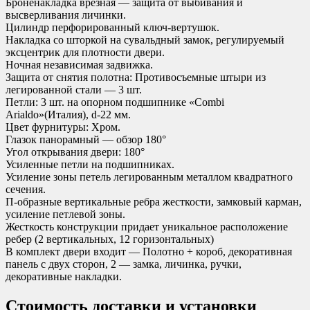
Броненакладка врезная — защита от выбивания и
высверливания личинки.
Цилиндр перфорированный ключ-вертушок.
Накладка со шторкой на сувальдный замок, регулируемый
эксцентрик для плотности двери.
Ночная независимая задвижка.
Защита от снятия полотна: Противосъемные штыри из
легированной стали — 3 шт.
Петли: 3 шт. на опорном подшипнике «Combi
Arialdo»(Италия), d-22 мм.
Цвет фурнитуры: Хром.
Глазок панорамный — обзор 180°
Угол открывания двери: 180°
Усиленные петли на подшипниках.
Усиление зоны петель легированным металлом квадратного
сечения.
П-образные вертикальные ребра жесткости, замковый карман,
усиление петлевой зоны.
Жесткость конструкции придает уникальное расположение
ребер (2 вертикальных, 12 горизонтальных)
В комплект двери входит — Полотно + короб, декоративная
панель с двух сторон, 2 — замка, личинка, ручки,
декоративные накладки.
Стоимость доставки и установки