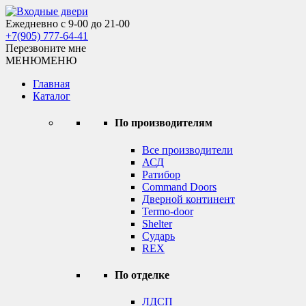
Skip
to
Ежедневно с 9-00 до 21-00
Входные двери
content
+7(905) 777-64-41
Перезвоните мне
МЕНЮ
МЕНЮ
Главная
Каталог
По производителям
Все производители
АСД
Ратибор
Command Doors
Дверной континент
Termo-door
Shelter
Сударь
REX
По отделке
ЛДСП