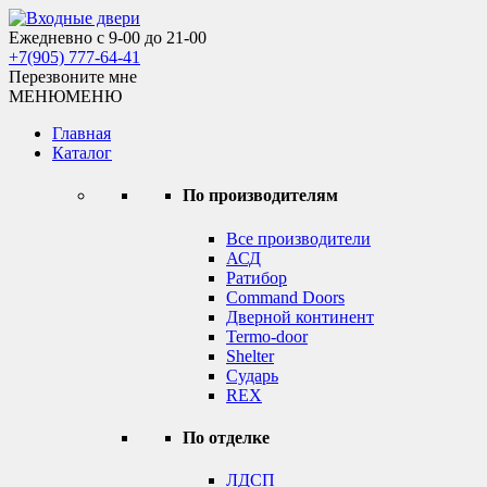
Skip
to
Ежедневно с 9-00 до 21-00
Входные двери
content
+7(905) 777-64-41
Перезвоните мне
МЕНЮ
МЕНЮ
Главная
Каталог
По производителям
Все производители
АСД
Ратибор
Command Doors
Дверной континент
Termo-door
Shelter
Сударь
REX
По отделке
ЛДСП