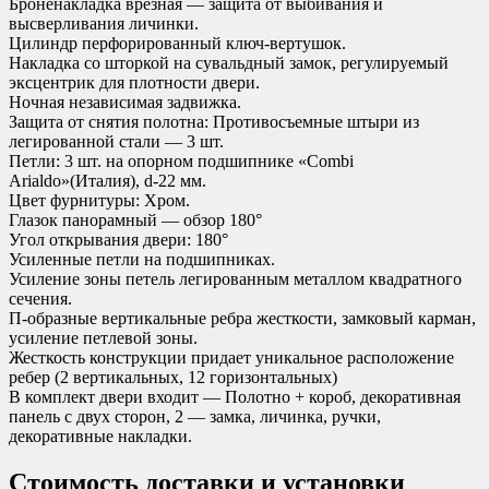
Броненакладка врезная — защита от выбивания и
высверливания личинки.
Цилиндр перфорированный ключ-вертушок.
Накладка со шторкой на сувальдный замок, регулируемый
эксцентрик для плотности двери.
Ночная независимая задвижка.
Защита от снятия полотна: Противосъемные штыри из
легированной стали — 3 шт.
Петли: 3 шт. на опорном подшипнике «Combi
Arialdo»(Италия), d-22 мм.
Цвет фурнитуры: Хром.
Глазок панорамный — обзор 180°
Угол открывания двери: 180°
Усиленные петли на подшипниках.
Усиление зоны петель легированным металлом квадратного
сечения.
П-образные вертикальные ребра жесткости, замковый карман,
усиление петлевой зоны.
Жесткость конструкции придает уникальное расположение
ребер (2 вертикальных, 12 горизонтальных)
В комплект двери входит — Полотно + короб, декоративная
панель с двух сторон, 2 — замка, личинка, ручки,
декоративные накладки.
Стоимость доставки и установки