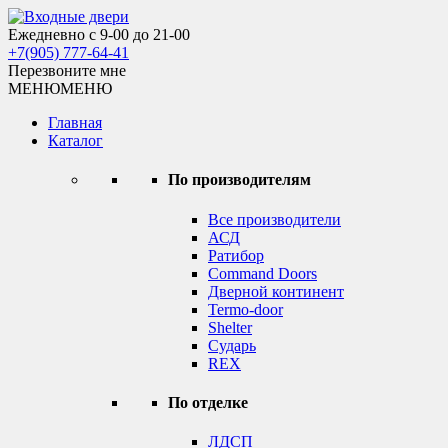
Skip
to
Ежедневно с 9-00 до 21-00
Входные двери
content
+7(905) 777-64-41
Перезвоните мне
МЕНЮ
МЕНЮ
Главная
Каталог
По производителям
Все производители
АСД
Ратибор
Command Doors
Дверной континент
Termo-door
Shelter
Сударь
REX
По отделке
ЛДСП