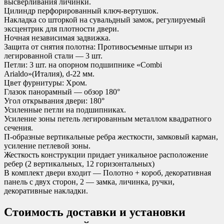
высверливания личинки.
Цилиндр перфорированный ключ-вертушок.
Накладка со шторкой на сувальдный замок, регулируемый
эксцентрик для плотности двери.
Ночная независимая задвижка.
Защита от снятия полотна: Противосъемные штыри из
легированной стали — 3 шт.
Петли: 3 шт. на опорном подшипнике «Combi
Arialdo»(Италия), d-22 мм.
Цвет фурнитуры: Хром.
Глазок панорамный — обзор 180°
Угол открывания двери: 180°
Усиленные петли на подшипниках.
Усиление зоны петель легированным металлом квадратного
сечения.
П-образные вертикальные ребра жесткости, замковый карман,
усиление петлевой зоны.
Жесткость конструкции придает уникальное расположение
ребер (2 вертикальных, 12 горизонтальных)
В комплект двери входит — Полотно + короб, декоративная
панель с двух сторон, 2 — замка, личинка, ручки,
декоративные накладки.
Стоимость доставки и установки