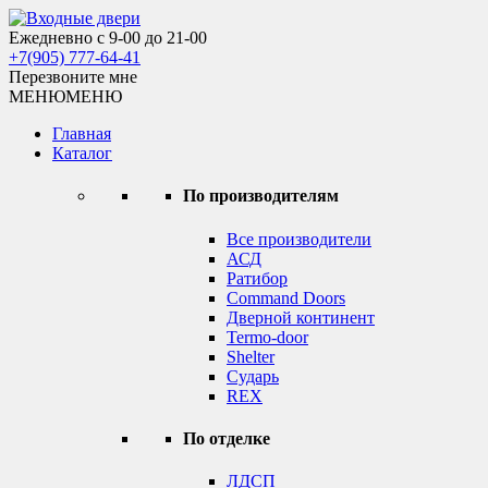
Skip
to
Ежедневно с 9-00 до 21-00
Входные двери
content
+7(905) 777-64-41
Перезвоните мне
МЕНЮ
МЕНЮ
Главная
Каталог
По производителям
Все производители
АСД
Ратибор
Command Doors
Дверной континент
Termo-door
Shelter
Сударь
REX
По отделке
ЛДСП