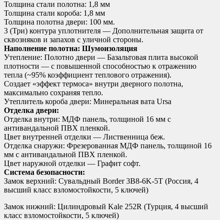
Толщина стали полотна: 1,8 мм
Толщина стали короба: 1,8 мм
Толщина полотна двери: 100 мм.
3 (Три) контура уплотнителя — Дополнительная защита от
сквозняков и запахов с уличной стороны.
Наполнение полотна: Шумоизоляция
Утепление: Полотно двери — Базальтовая плита высокой
плотности — с повышенной способностью к отражению
тепла (~95% коэффициент теплового отражения).
Создает «эффект термоса» внутри дверного полотна,
максимально сохраняя тепло.
Утеплитель короба двери: Минеральная вата Ursa
Отделка двери:
Отделка внутри: МДФ панель, толщиной 16 мм с
антивандальной ПВХ пленкой.
Цвет внутренней отделки — Лиственница беж.
Отделка снаружи: Фрезерованная МДФ панель, толщиной 16
мм с антивандальной ПВХ пленкой.
Цвет наружной отделки — Графит софт.
Система безопасности:
Замок верхний: Сувальдный Border 3B8-6K-5Т (Россия, 4
высший класс взломостойкости, 5 ключей)
Замок нижний: Цилиндровый Kale 252R (Турция, 4 высший
класс взломостойкости, 5 ключей)