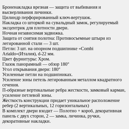
Броненакладка врезная — защита от выбивания и
высверливания личинки.
Цилиндр перфорированный ключ-вертушок.
Накладка со шторкой на сувальдный замок, регулируемый
эксцентрик для плотности двери.
Ночная независимая задвижка.
Защита от снятия полотна: Противосъемные штыри из
легированной стали — 3 шт.
Петли: 3 шт. на опорном подшипнике «Combi
Arialdo»(Италия), d-22 мм.
Цвет фурнитуры: Хром.
Глазок панорамный — обзор 180°
Угол открывания двери: 180°
Усиленные петли на подшипниках.
Усиление зоны петель легированным металлом квадратного
сечения.
П-образные вертикальные ребра жесткости, замковый карман,
усиление петлевой зоны.
Жесткость конструкции придает уникальное расположение
ребер (2 вертикальных, 12 горизонтальных)
В комплект двери входит — Полотно + короб, декоративная
панель с двух сторон, 2 — замка, личинка, ручки,
декоративные накладки.