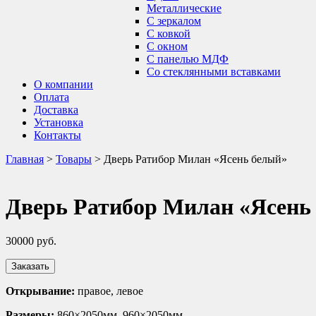
Металлические
С зеркалом
С ковкой
С окном
С панелью МДФ
Со стеклянными вставками
О компании
Оплата
Доставка
Установка
Контакты
Главная
>
Товары
>
Дверь Ратибор Милан «Ясень белый»
Дверь Ратибор Милан «Ясень
30000
руб.
Заказать
Открывание:
правое, левое
Размеры:
860×2050мм, 960×2050мм