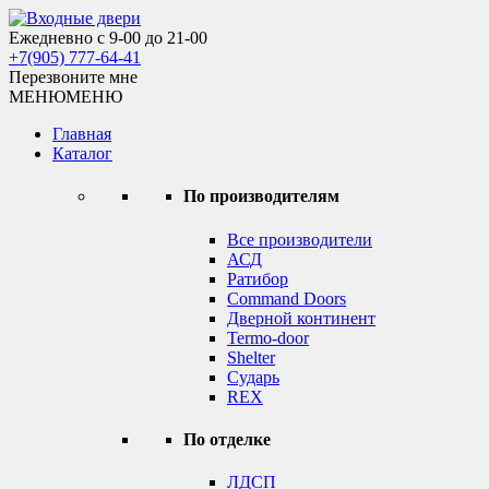
Skip
to
Ежедневно с 9-00 до 21-00
Входные двери
content
+7(905) 777-64-41
Перезвоните мне
МЕНЮ
МЕНЮ
Главная
Каталог
По производителям
Все производители
АСД
Ратибор
Command Doors
Дверной континент
Termo-door
Shelter
Сударь
REX
По отделке
ЛДСП