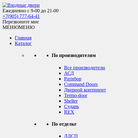
Skip
to
Ежедневно с 9-00 до 21-00
Входные двери
content
+7(905) 777-64-41
Перезвоните мне
МЕНЮ
МЕНЮ
Главная
Каталог
По производителям
Все производители
АСД
Ратибор
Command Doors
Дверной континент
Termo-door
Shelter
Сударь
REX
По отделке
ЛДСП