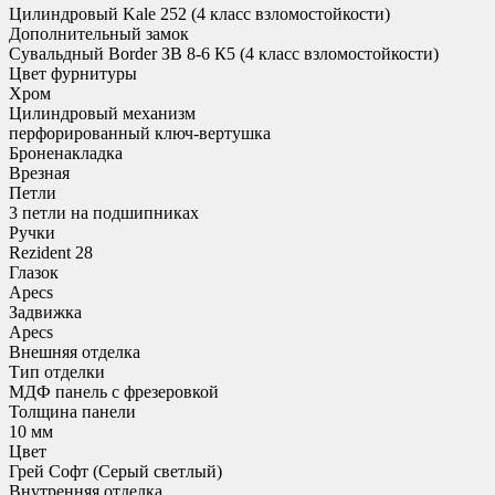
Цилиндровый Kale 252 (4 класс взломостойкости)
Дополнительный замок
Сувальдный Border ЗВ 8-6 К5 (4 класс взломостойкости)
Цвет фурнитуры
Хром
Цилиндровый механизм
перфорированный ключ-вертушка
Броненакладка
Врезная
Петли
3 петли на подшипниках
Ручки
Rezident 28
Глазок
Apecs
Задвижка
Apecs
Внешняя отделка
Тип отделки
МДФ панель с фрезеровкой
Толщина панели
10 мм
Цвет
Грей Софт (Серый светлый)
Внутренняя отделка