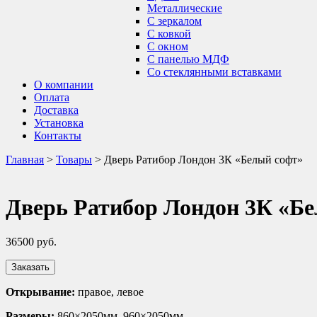
Металлические
С зеркалом
С ковкой
С окном
С панелью МДФ
Со стеклянными вставками
О компании
Оплата
Доставка
Установка
Контакты
Главная
>
Товары
>
Дверь Ратибор Лондон 3К «Белый софт»
Дверь Ратибор Лондон 3К «Б
36500
руб.
Заказать
Открывание:
правое, левое
Размеры:
860×2050мм, 960×2050мм