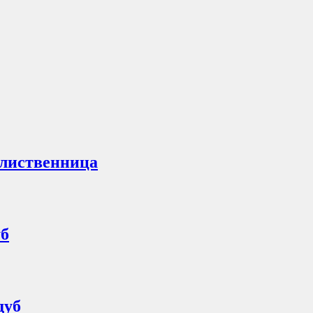
 лиственница
уб
дуб