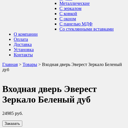
Металлические
С зеркалом
С ковкой
С окном
С панелью МДФ
Со стеклянными вставками
О компании
Оплата
Доставка
Установка
Контакты
Главная
>
Товары
>
Входная дверь Эверест Зеркало Беленый
дуб
Входная дверь Эверест
Зеркало Беленый дуб
24985
руб.
Заказать