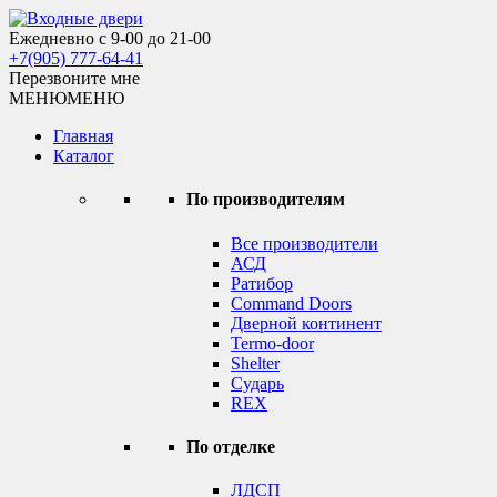
Skip
to
Ежедневно с 9-00 до 21-00
Входные двери
content
+7(905) 777-64-41
Перезвоните мне
МЕНЮ
МЕНЮ
Главная
Каталог
По производителям
Все производители
АСД
Ратибор
Command Doors
Дверной континент
Termo-door
Shelter
Сударь
REX
По отделке
ЛДСП