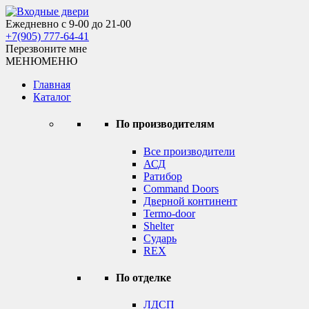
Skip
to
Ежедневно с 9-00 до 21-00
Входные двери
content
+7(905) 777-64-41
Перезвоните мне
МЕНЮ
МЕНЮ
Главная
Каталог
По производителям
Все производители
АСД
Ратибор
Command Doors
Дверной континент
Termo-door
Shelter
Сударь
REX
По отделке
ЛДСП