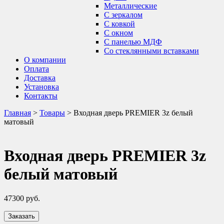
Металлические
С зеркалом
С ковкой
С окном
С панелью МДФ
Со стеклянными вставками
О компании
Оплата
Доставка
Установка
Контакты
Главная
>
Товары
>
Входная дверь PREMIER 3z белый
матовый
Входная дверь PREMIER 3z
белый матовый
47300
руб.
Заказать