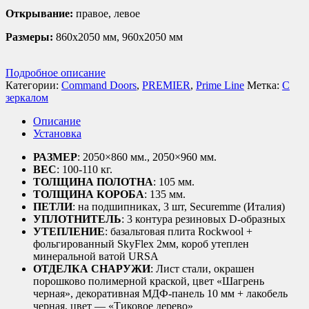
Открывание:
правое, левое
Размеры:
860х2050 мм, 960х2050 мм
Подробное описание
Категории:
Command Doors
,
PREMIER
,
Prime Line
Метка:
С
зеркалом
Описание
Установка
РАЗМЕР
: 2050×860 мм., 2050×960 мм.
ВЕС
: 100-110 кг.
ТОЛЩИНА ПОЛОТНА
: 105 мм.
ТОЛЩИНА КОРОБА
: 135 мм.
ПЕТЛИ
: на подшипниках, 3 шт, Securemme (Италия)
УПЛОТНИТЕЛЬ
: 3 контура резиновых D-образных
УТЕПЛЕНИЕ
: базальтовая плита Rockwool +
фольгированный SkyFlex 2мм, короб утеплен
минеральной ватой URSA
ОТДЕЛКА СНАРУЖИ
: Лист стали, окрашен
порошково полимерной краской, цвет «Шагрень
черная», декоративная МДФ-панель 10 мм + лакобель
черная, цвет — «Тиковое дерево»