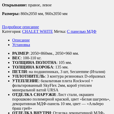
Открывание:
правое, левое
Размеры:
860х2050 мм, 960х2050 мм
Подробное описание
Категория:
CHALET WHITE
Метка:
С панелью МДФ
Описание
Установка
РАЗМЕР
: 2050×860мм., 2050×960 мм.
ВЕС
: 100-110 кг.
ТОЛЩИНА ПОЛОТНА
: 105 мм.
ТОЛЩИНА КОРОБА
: 135 мм.
ПЕТЛИ
: на подшипниках, 3 шт, Securemme (Италия)
УПЛОТНИТЕЛЬ
: 3 контура резиновых D-образных
УТЕПЛЕНИЕ
: базальтовая плита Rockwool +
фольгированный SkyFlex 2мм, короб утеплен
минеральной ватой URSA
ОТДЕЛКА СНАРУЖИ
: Лист стали, окрашен
порошково полимерной краской, цвет «Белая шагрень»,
декоративная МДФ-панель 10 мм, цвет — «Альберо
браш грей»
ОТДЕЛКА ВНУТРИ
: Отделка декоративной МДФ-