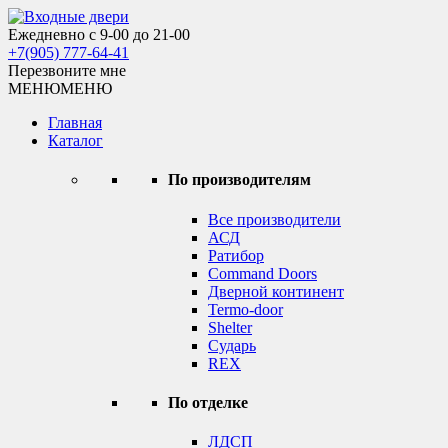
Skip
to
Ежедневно с 9-00 до 21-00
Входные двери
content
+7(905) 777-64-41
Перезвоните мне
МЕНЮ
МЕНЮ
Главная
Каталог
По производителям
Все производители
АСД
Ратибор
Command Doors
Дверной континент
Termo-door
Shelter
Сударь
REX
По отделке
ЛДСП