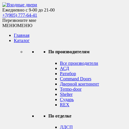
Skip
to
Ежедневно с 9-00 до 21-00
Входные двери
content
+7(905) 777-64-41
Перезвоните мне
МЕНЮ
МЕНЮ
Главная
Каталог
По производителям
Все производители
АСД
Ратибор
Command Doors
Дверной континент
Termo-door
Shelter
Сударь
REX
По отделке
ЛДСП