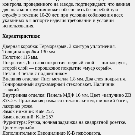
контроля, проведенного на заводе, подтверждают, что данная
дверная конструкция может обеспечить бесперебойную
службу в течение 10-20 лет, при условии соблюдения всех
указанных в Паспорте изделия требований и условий
использования.
Характеристики:
Дверная коробка:
Терморазрыв. 3 контура уплотнения.
Толщина коробки 130 мм.
Полотно:
115 мм.
Покрытие:
Два слоя покрытия: первый слой — цинкогрунт,
второй слой — порошковое покрытие «муар серый».
Петли:
3 петли с подшипником
Внешняя отделка:
Лист металла 1,8 мм. Два слоя покрытия.
Тонированный двухкамерный стеклопакет. Наличник
гладкий.
Внутренняя отделка:
Панель МДФ 16 мм. Цвет «капучино ZB
853-2». Прижимная рамка со стеклопакетом, широкий багет,
лазерная резка.
Замок нижний:
Kale 252.
Замок верхний:
Kale 257.
Фурнитура:
Ручка, ночная задвижка на квадратной розетке.
Цвет «черный».
Дополнительно:
Евроцилиндр К-В перфокарта.